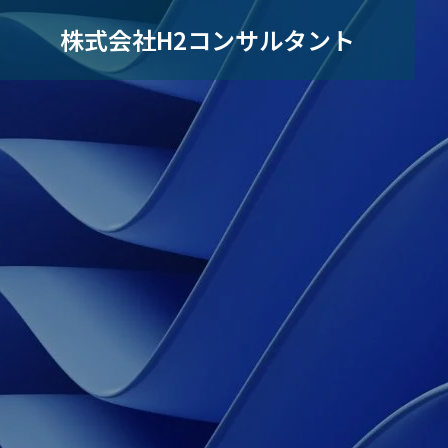
株式会社H2コンサルタント
産業保健について
健康経
Outline
会社概要
BLOG
COMPANY
SERVICE
カラム
企業情報
事業内容
Partners
メンタル
営者・
ストレスチェックの基本をお
健康経
策
事業パートナ
べき3
さらい—義務化から10年、制
りたい
Mental Hea
度の正しい理解
るべき
Care