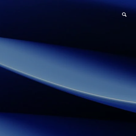
健康経営について
産業保健につい
Message
代表あいさつ
Results
進を目的と
健診センターアド
健康経営とは何か。経営者・
ストレスチェ
談指導
バイザー
事業実績
総務担当者が最初に知るべき3
さらい—義務化
romotion
Medical Checkup
つのこと
度の正しい理
Advisor