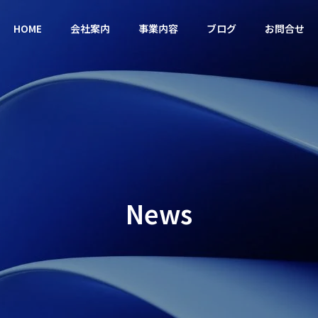
HOME
会社案内
事業内容
ブログ
お問合せ
営について
カウンセリング
Philosophy
企業理念
News
Supporters
ヘルス対
産業保健に基づく
健康増
営優良法人の認定を取
「うちの社員、誰も相談窓口
相談セミナー
した相
ー
事業サポーター
—中小企業が最初にや
を使わない」—その本当の理
lth
Occupational
Health P
ステップ
由と対策
Health & Seminars
Guidance